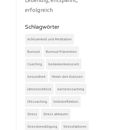
Lebendig, entspannt,
erfolgreich
Schlagwörter
Achtsamkeit und Meditation
Burnout
Burnout-Prävention
Coaching
Gedankenkarussell
Gesundheit
Hinter den Kulissen
Jahresrückblick
karrierecoaching
lifecoaching
Selbstreflektion
Stress
Stress abbauen
Stressbewältigung
Stressfaktoren