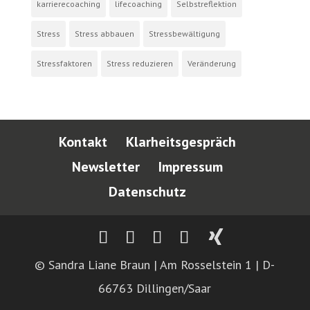
karrierecoaching
lifecoaching
Selbstreflektion
Stress
Stress abbauen
Stressbewältigung
Stressfaktoren
Stress reduzieren
Veränderung
Kontakt
Klarheitsgespräch
Newsletter
Impressum
Datenschutz
© Sandra Liane Braun | Am Rosselstein 1 | D-
66763 Dillingen/Saar