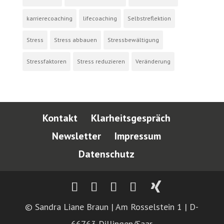
karrierecoaching
lifecoaching
Selbstreflektion
Stress
Stress abbauen
Stressbewältigung
Stressfaktoren
Stress reduzieren
Veränderung
Kontakt
Klarheitsgespräch
Newsletter
Impressum
Datenschutz
© Sandra Liane Braun | Am Rosselstein 1 | D-
66763 Dillingen/Saar