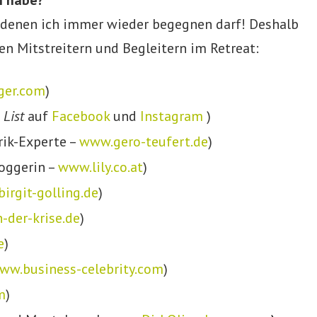
n habe?
 denen ich immer wieder begegnen darf! Deshalb
n Mitstreitern und Begleitern im Retreat:
ger.com
)
 List
auf
Facebook
und
Instagram
)
rik-Experte –
www.gero-teufert.de
)
loggerin –
www.lily.co.at
)
irgit-golling.de
)
-der-krise.de
)
e
)
ww.business-celebrity.com
)
m
)