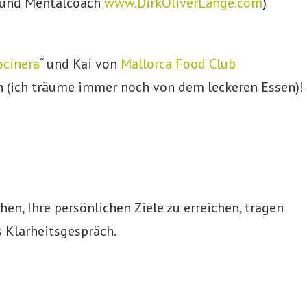
r und Mentalcoach
www.DirkOliverLange.com
)
ocinera
“ und Kai von
Mallorca Food Club
n (ich träume immer noch von dem leckeren Essen)!
en, Ihre persönlichen Ziele zu erreichen, tragen
es Klarheitsgespräch.