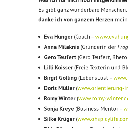
Was ich für mich noch mitgenomme
Es gibt ganz wunderbare Menschen,
danke ich von ganzem Herzen
meine
Eva Hunger
(Coach –
www.evahun
Anna Milaknis
(Gründerin der
Frog
Gero Teufert
(Gero Teufert, Rheto
Lilli Koisser
(Freie Texterin und B
Birgit Golling
(LebensLust –
www.b
Doris Müller
(
www.orientierung-in
Romy Winter
(
www.romy-winter.d
Sonja Kreye
(Business Mentor –
w
Silke Krüger
(
www.ohspicylife.co