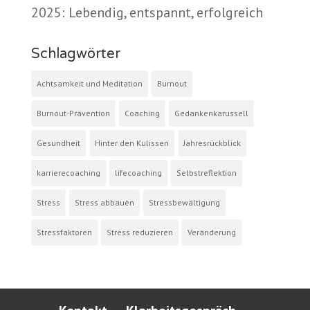
2025: Lebendig, entspannt, erfolgreich
Schlagwörter
Achtsamkeit und Meditation
Burnout
Burnout-Prävention
Coaching
Gedankenkarussell
Gesundheit
Hinter den Kulissen
Jahresrückblick
karrierecoaching
lifecoaching
Selbstreflektion
Stress
Stress abbauen
Stressbewältigung
Stressfaktoren
Stress reduzieren
Veränderung