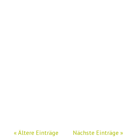
Kennst du diese
marktschreierischen Überschriften,
die du massenweise von diversen
Motivations-Coaches im Web und
auf Social Media lesen kannst? So
wie diese zum Beispiel: Entfalte
jetzt dein volles Potential – und hol
dir endlich den Erfolg, den du
verdienst! Schluss...
« Ältere Einträge
Nächste Einträge »