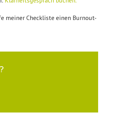
n:
Klarheitsgespräch buchen.
fe meiner Checkliste einen Burnout-
?