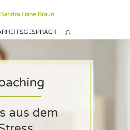
ARHEITSGESPRÄCH
oaching
s aus dem
Stress,