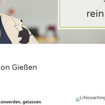
rei
ion Gie
ß
en
 loswerden, gelassen