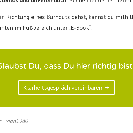
stenlos und unverbindlich.
Buche hier deinen Termi
in Richtung eines Burnouts gehst, kannst du mithil
unten im Fußbereich unter „E-Book“.
Glaubst Du, dass Du hier richtig bist
Klarheitsgespräch vereinbaren
 | vian1980